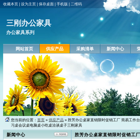
收藏本页
|
设为主页
|
保存桌面
|
手机版
|
二维码
三刚办公家具
办公家具系列
网站首页
供应产品
采购清单
新闻中心
您当前的位置：
首页
»
供应产品
» 胜芳办公桌家直销限时促销工厂 简易工
习桌会议桌电脑桌小吃桌洽谈桌子三刚家具
新闻中心
胜芳办公桌家直销限时促销工厂